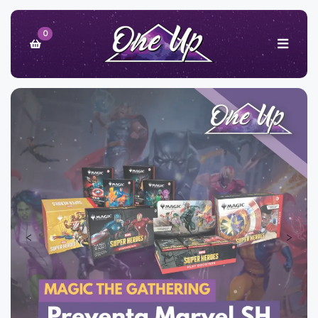
0
‹
›