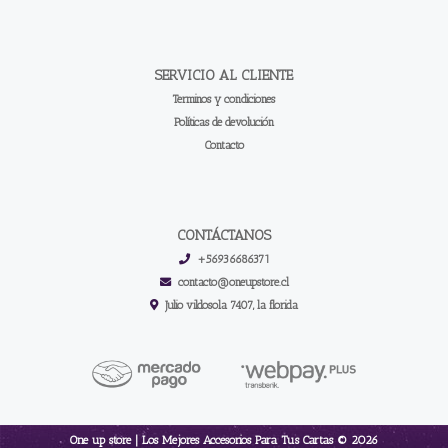
SERVICIO AL CLIENTE
Terminos y condiciones
Políticas de devolución
Contacto
CONTÁCTANOS
+56936686371
contacto@oneupstore.cl
Julio vildosola 7407, la florida
One up store | Los Mejores Accesorios Para Tus Cartas © 2026