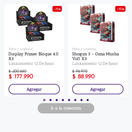
-11%
-10%
Mitos y Leyendas
Mitos y Leyendas
Display Primer Bloque 4.0
Shogun 5 - Onna Musha
X3
Vol1 X3
Lanzamiento 12 De Junio
Lanzamiento 12 De Junio
$ 200.880
$ 98.970
$ 177.990
$ 88.990
Agregar
Agregar
Ir a la colección