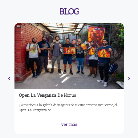
BLOG
Open La Venganza De Horus
To
Re
n la
¡Bienvenidos a la galería de imágenes de nuestro emocionante torneo, el
En 
Open 'La Venganza de ...
even
ver más