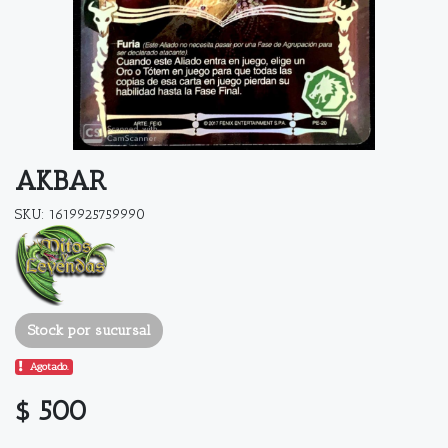
AKBAR
SKU: 1619925759990
Stock por sucursal
Agotado.
$ 500