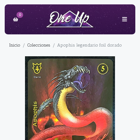
0
Inicio
Colecciones
Apophis legendario foil dorado