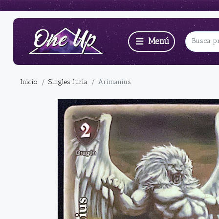
Inicio
Singles furia
Arimanius