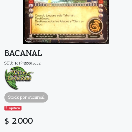
BACANAL
SKU: 1619485815832
Stock por sucursal
Agotado.
$ 2.000