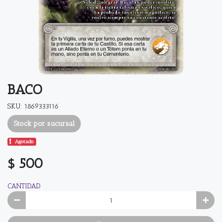
BACO
SKU: 1869333116
Stock por sucursal
Agotado.
$ 500
CANTIDAD