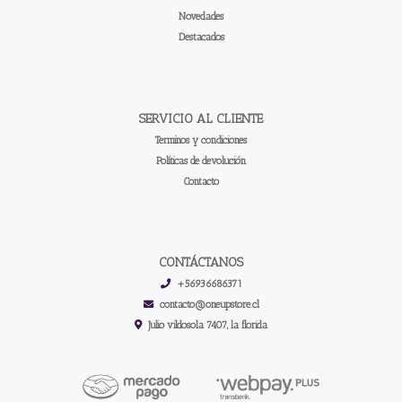
Novedades
Destacados
SERVICIO AL CLIENTE
Terminos y condiciones
Políticas de devolución
Contacto
CONTÁCTANOS
+56936686371
contacto@oneupstore.cl
Julio vildosola 7407, la florida