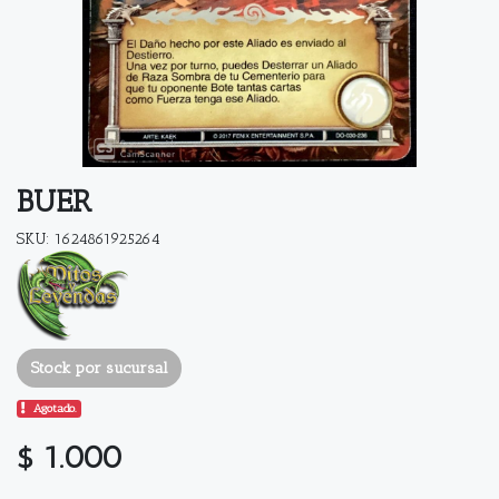
BUER
SKU: 1624861925264
Stock por sucursal
Agotado.
$ 1.000