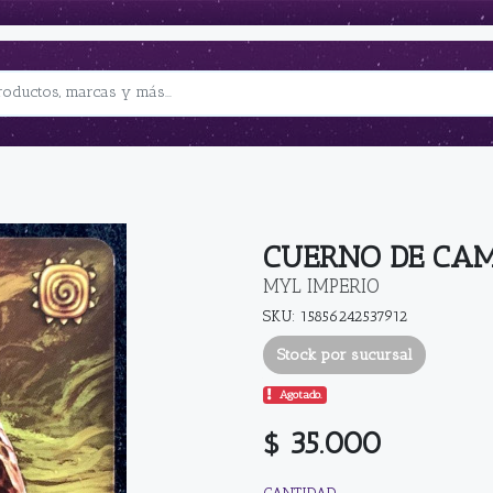
CUERNO DE CA
MYL IMPERIO
SKU: 15856242537912
Stock por sucursal
Agotado.
$ 35.000