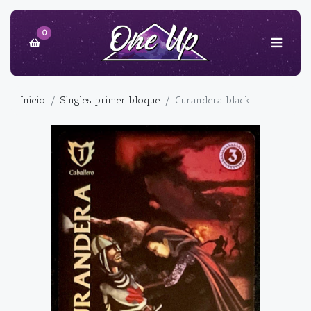
0
Inicio
Singles primer bloque
Curandera black