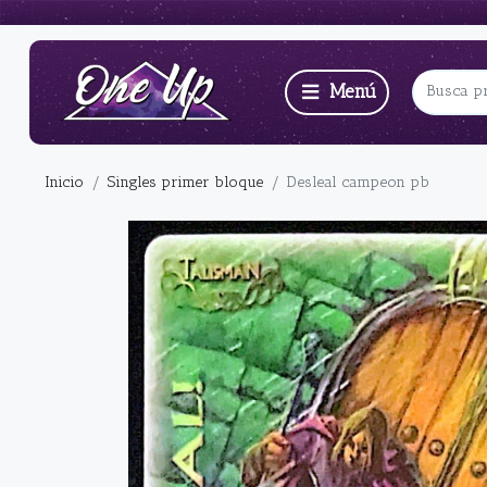
Inicio
Singles primer bloque
Desleal campeon pb