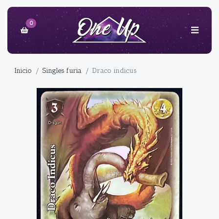
0
Inicio
Singles furia
Draco indicus