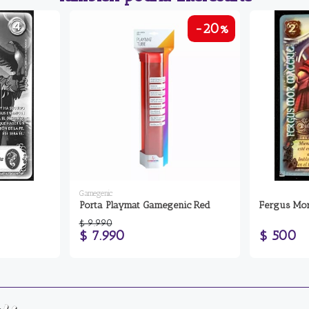
-20%
Gamegenic
Porta Playmat Gamegenic Red
Fergus Mor
$ 9.990
$ 7.990
$ 500