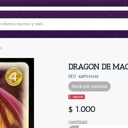
o
DRAGON DE MA
SKU: 4289333348
Stock por sucursal
Agotado.
$ 1.000
CANTIDAD