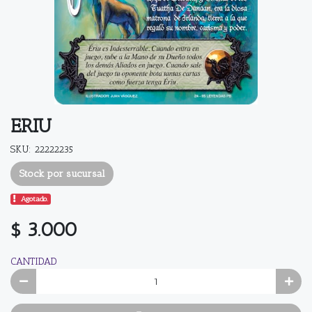
ERIU
SKU: 22222235
Stock por sucursal
Agotado.
$ 3.000
CANTIDAD