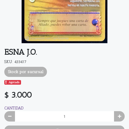
ESNA J.O.
SKU: 433417
Stock por sucursal
Agotado.
$ 3.000
CANTIDAD