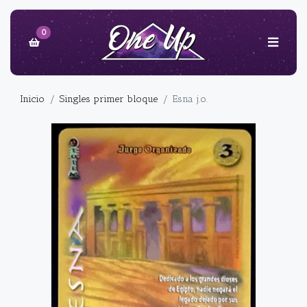
0
Inicio
Singles primer bloque
Esna j.o.