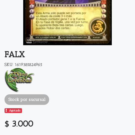
FALX
SKU: 1619385824965
Stock por sucursal
Agotado.
$ 3.000