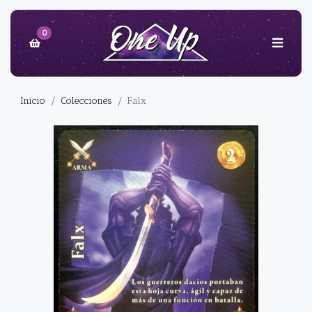
0
Inicio
Colecciones
Falx