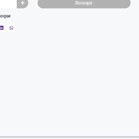
Encargar
loque