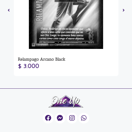
Relampago Arcano Black
Da
$ 3.000
$