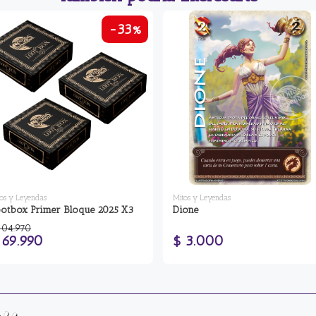
-33%
os y Leyendas
Mitos y Leyendas
otbox Primer Bloque 2025 X3
Dione
104.970
 69.990
$ 3.000