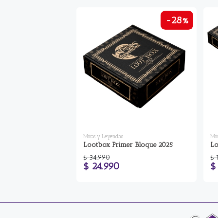
-28%
Mitos y Leyendas
Mit
Lootbox Primer Bloque 2025
Lo
$ 34.990
$ 
$ 24.990
$