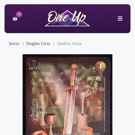
0
Inicio
Singles furia
Gladius furia