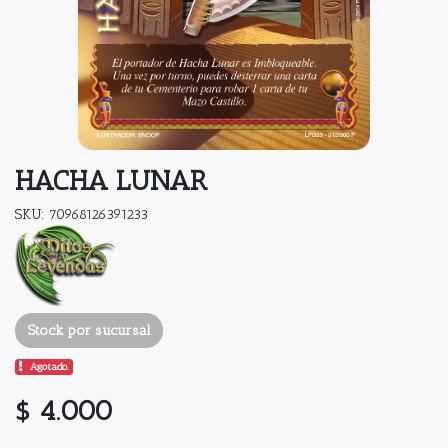
HACHA LUNAR
SKU: 70968126391233
Stock por sucursal
Agotado.
$ 4.000