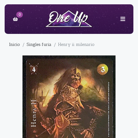
0
Inicio
Singles furia
Henry ii milenario