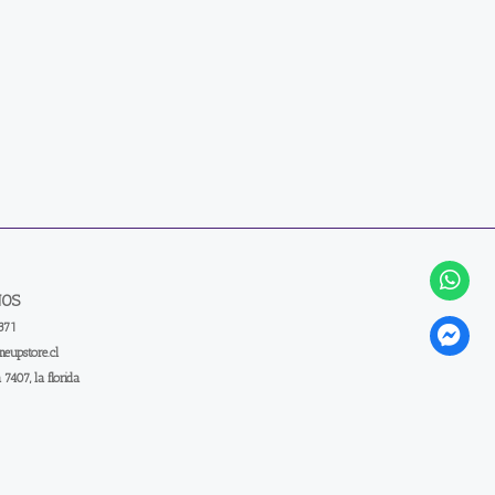
NOS
371
eupstore.cl
a 7407, la florida