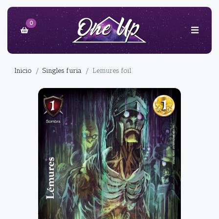
0
Inicio
Singles furia
Lemures foil