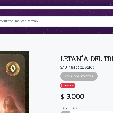
LETANÍA DEL T
SKU: 15856242662104
Stock por sucursal
Agotado.
$ 3.000
CANTIDAD