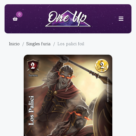
0
Inicio
Singles furia
Los palici foil