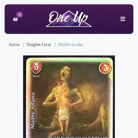
0
Inicio
Singles furia
Madre araña