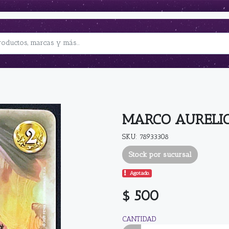
MARCO AURELI
SKU: 78933308
Stock por sucursal
Agotado.
$ 500
CANTIDAD