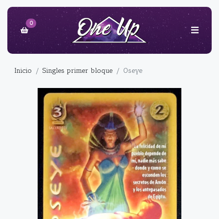
0
Inicio
Singles primer bloque
Oseye