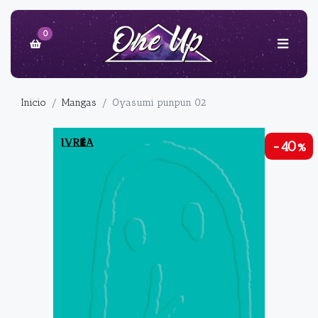
0
Inicio
Mangas
Oyasumi punpun 02
-40%