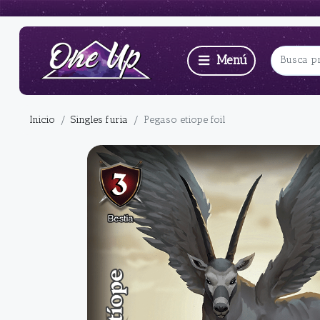
Inicio
Singles furia
Pegaso etiope foil