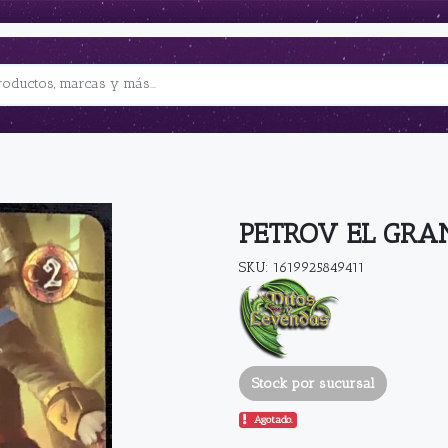
PETROV EL GRA
SKU: 1619925849411
Stock por sucursal
Agotado.