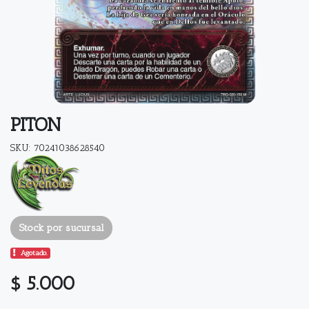
PITON
SKU: 70241038628540
Stock por sucursal
Agotado.
$ 5.000