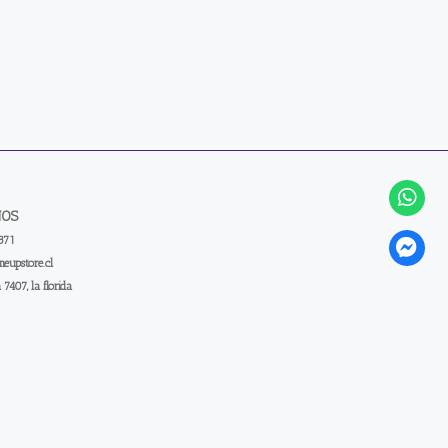
NOS
371
eupstore.cl
a 7407, la florida