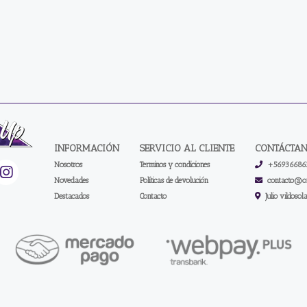
INFORMACIÓN
SERVICIO AL CLIENTE
CONTÁCTA
Nosotros
Terminos y condiciones
+56936686
Novedades
Políticas de devolución
contacto@on
Destacados
Contacto
Julio vildosol
One up store | Los Mejores Accesorios Para Tus Cartas © 2026
Creado por
Bsale