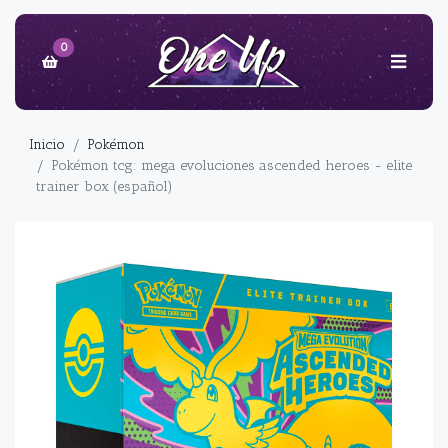
0
Inicio
Pokémon
Pokémon tcg: mega evoluciones ascended heroes - elite
trainer box (español)