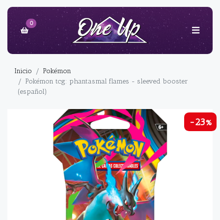
0
Inicio
Pokémon
Pokémon tcg: phantasmal flames - sleeved booster
(español)
-23%