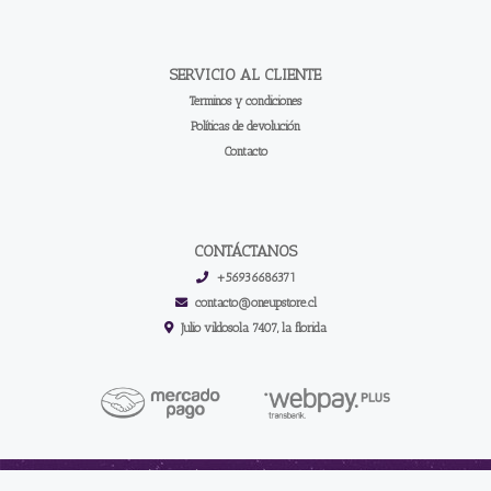
SERVICIO AL CLIENTE
Terminos y condiciones
Políticas de devolución
Contacto
CONTÁCTANOS
+56936686371
contacto@oneupstore.cl
Julio vildosola 7407, la florida
One up store | Los Mejores Accesorios Para Tus Cartas © 2026