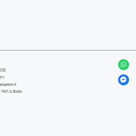
NOS
371
eupstore.cl
a 7407, la florida