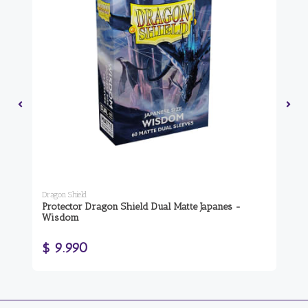
Dragon Shield
Dra
Protector Dragon Shield Dual Matte Japanes -
Pr
Wisdom
Di
$ 9.990
$