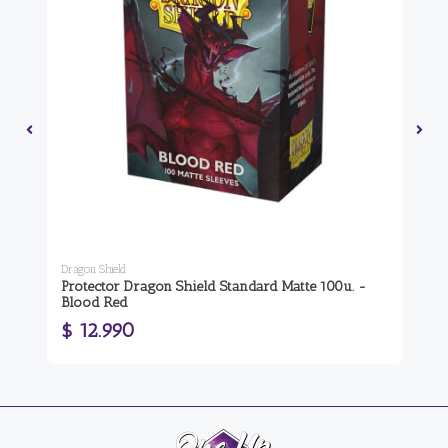
Dragon Shield
Mit
Protector Dragon Shield Standard Matte 100u. -
Re
Blood Red
$ 
$ 12.990
$ 