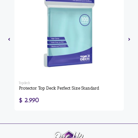
Topdeck
Ult
Protector Top Deck Perfect Size Standard
Pr
10
$ 2.990
$ 