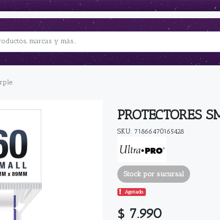
rple
PROTECTORES SM
SKU: 71866470165428
Stock por sucursal
Agotado.
$ 7.990