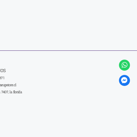
NOS
371
eupstore.cl
a 7407, la florida