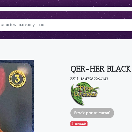
QER-HER BLACK
SKU: 1647569264143
Stock por sucursal
Agotado.