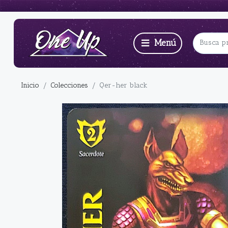
Inicio
Colecciones
Qer-her black