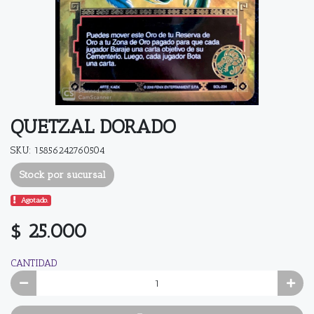
QUETZAL DORADO
SKU: 15856242760504
Stock por sucursal
Agotado.
$ 25.000
CANTIDAD