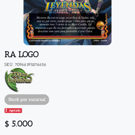
RA LOGO
SKU: 70966395876656
Stock por sucursal
Agotado.
$ 5.000