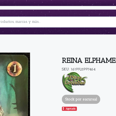
REINA ELPHAME
SKU: 1619925997464
Stock por sucursal
Agotado.