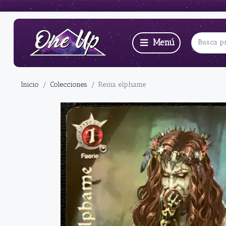
Inicio
Colecciones
Reina elphame