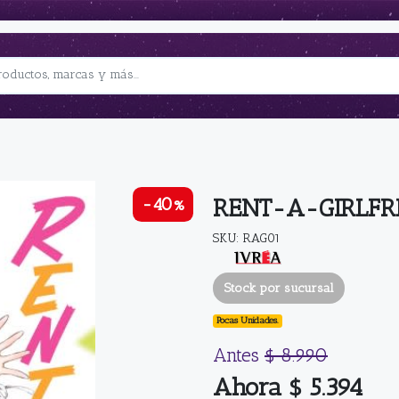
RENT-A-GIRLFR
-40%
SKU: RAG01
Stock por sucursal
Pocas Unidades.
Antes
$ 8.990
Ahora $ 5.394