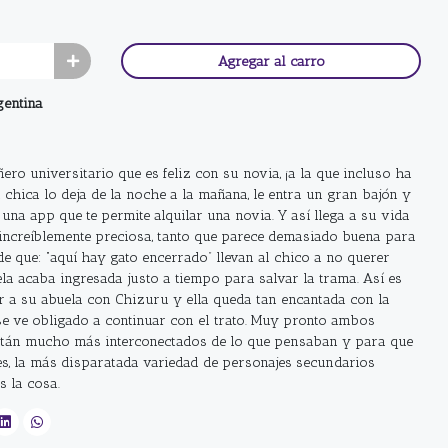
Agregar al carro
gentina
ro universitario que es feliz con su novia, ¡a la que incluso ha
chica lo deja de la noche a la mañana, le entra un gran bajón y
na app que te permite alquilar una novia. Y así llega a su vida
ncreíblemente preciosa, tanto que parece demasiado buena para
e que: “aquí hay gato encerrado” llevan al chico a no querer
ela acaba ingresada justo a tiempo para salvar la trama. Así es
 a su abuela con Chizuru y ella queda tan encantada con la
se ve obligado a continuar con el trato. Muy pronto ambos
stán mucho más interconectados de lo que pensaban y para que
es, la más disparatada variedad de personajes secundarios
s la cosa.