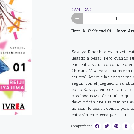
CANTIDAD
Rent-A-Girlfriend 01 - Ivrea Ar
Kazuya Kinoshita es un veinteañe
llegado a besar! Pero cuando su 
encuentra su único consuelo en u
Chizuru Mizuhara, una morena i
ser real. Aunque las sospechas d
seguir con el jueguecito, su abu
como Kazuya empieza a ir a ver
preciosa novia de su nieto que 
descubrirán que sus caminos e
no sean felices ni coman perdic
entrarán en escena para liar má
Compartir en: