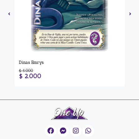
Mit
Dinas Emrys
Ju
$ 5.000
$ 2.000
$