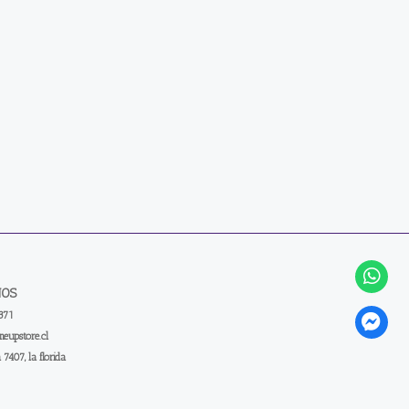
NOS
371
eupstore.cl
a 7407, la florida