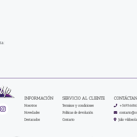
ta:
INFORMACIÓN
SERVICIO AL CLIENTE
CONTÁCTA
Nosotros
Terminos y condiciones
+56936686
Novedades
Políticas de devolución
contacto@on
Destacados
Contacto
Julio vildosol