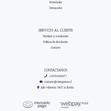
Novedades
Destacados
SERVICIO AL CLIENTE
Terminos y condiciones
Políticas de devolución
Contacto
CONTÁCTANOS
+56936686371
contacto@oneupstore.cl
Julio vildosola 7407, la florida